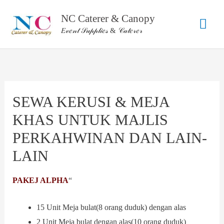
Skip
NC Caterer & Canopy
Mai
to
𝐸𝓋𝑒𝓃𝓉 𝒮𝓊𝓅𝓅𝓁𝒾𝑒𝓈 & 𝒞𝒶𝓉𝑒𝓇𝑒𝓇
content
Men
SEWA KERUSI & MEJA
KHAS UNTUK MAJLIS
PERKAHWINAN DAN LAIN-
LAIN
PAKEJ ALPHA
“
15 Unit Meja bulat(8 orang duduk) dengan alas
2 Unit Meja bulat dengan alas(10 orang duduk)