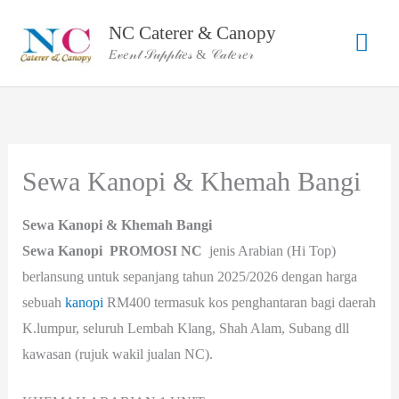
Skip
NC Caterer & Canopy
Mai
to
𝐸𝓋𝑒𝓃𝓉 𝒮𝓊𝓅𝓅𝓁𝒾𝑒𝓈 & 𝒞𝒶𝓉𝑒𝓇𝑒𝓇
content
Men
Sewa Kanopi & Khemah Bangi
Sewa Kanopi & Khemah Bangi
Sewa Kanopi
PROMOSI
NC
jenis Arabian (Hi Top)
berlansung untuk sepanjang tahun 2025/2026 dengan harga
sebuah
kanopi
RM400 termasuk kos penghantaran bagi daerah
K.lumpur, seluruh Lembah Klang, Shah Alam, Subang dll
kawasan (rujuk wakil jualan NC).