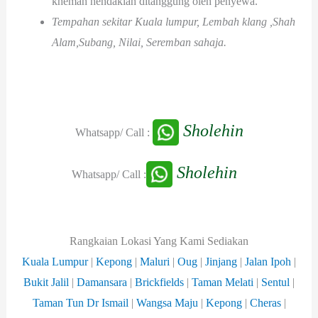
khemah hendaklah ditanggung oleh penyewa.
Tempahan sekitar Kuala lumpur, Lembah klang ,Shah
Alam,Subang, Nilai, Seremban sahaja.
Sholehin
Whatsapp/ Call :
Sholehin
Whatsapp/ Call :
Rangkaian Lokasi Yang Kami Sediakan
Kuala Lumpur
|
Kepong
|
Maluri
|
Oug
|
Jinjang
|
Jalan Ipoh
|
Bukit Jalil
|
Damansara
|
Brickfields
|
Taman Melati
|
Sentul
|
Taman Tun Dr Ismail
|
Wangsa
Maju
|
Kepong
|
Cheras
|