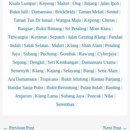
Kuala Lumpur
|
Kepong
|
Maluri
|
Oug
|
Jinjang
|
Jalan Ipoh
|
Bukit Jalil
|
Damansara
|
Brickfields
|
Taman Melati
|
Sentul
|
Taman Tun Dr Ismail
|
Wangsa
Maju
|
Kepong
|
Cheras
|
Bangsar
|
Bukit Bintang
|
Sri Petaling
|
Mont Kiara
|
Titiwangsa
|
Keramat
|
Seputeh
|
Jalan Genting Klang
|
Pandan
Indah
|
Salak Selatan
|
Maluri
|
Klang
|
Shah Alam
|
Petaling
Jaya
|
Subang
|
Puchong
|
Gombak
|
Rawang
|
Cyberjaya
|
Sepang
|
Dengkil
|
Seri Kembangan
|
Damansara
Utama
|
Semenyih
|
Klang
|
Kajang
|
Selayang
|
Bangi
|
Setia Alam
|
Ara Damansara
|
Tropicana
|
Bukit Jelutong
|
Rantau Panjang
|
Bandar Sauja Putra
|
Bukit Beruntung
|
Pulau Indah
|
Banting
|
Jenjarom
|
Klang Lama
|
Subang Jaya
|
Puncak
|
Nilai
|
Seremban
←
Previous Post
Next Post
→