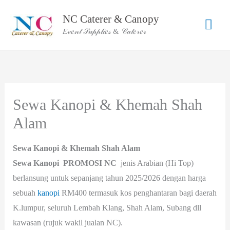
Skip
NC Caterer & Canopy
Mai
to
𝐸𝓋𝑒𝓃𝓉 𝒮𝓊𝓅𝓅𝓁𝒾𝑒𝓈 & 𝒞𝒶𝓉𝑒𝓇𝑒𝓇
content
Men
Sewa Kanopi & Khemah Shah
Alam
Sewa Kanopi & Khemah Shah Alam
Sewa Kanopi
PROMOSI
NC
jenis Arabian (Hi Top)
berlansung untuk sepanjang tahun 2025/2026 dengan harga
sebuah
kanopi
RM400 termasuk kos penghantaran bagi daerah
K.lumpur, seluruh Lembah Klang, Shah Alam, Subang dll
kawasan (rujuk wakil jualan NC).