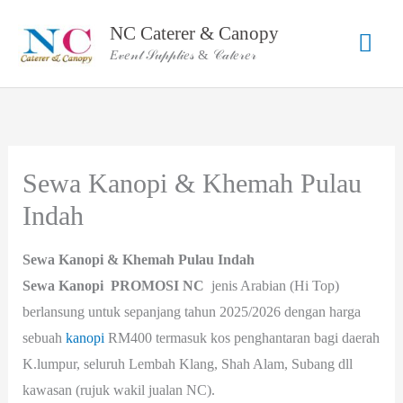
Skip
NC Caterer & Canopy
Mai
to
𝐸𝓋𝑒𝓃𝓉 𝒮𝓊𝓅𝓅𝓁𝒾𝑒𝓈 & 𝒞𝒶𝓉𝑒𝓇𝑒𝓇
content
Men
Sewa Kanopi & Khemah Pulau
Indah
Sewa Kanopi & Khemah Pulau Indah
Sewa Kanopi
PROMOSI
NC
jenis Arabian (Hi Top)
berlansung untuk sepanjang tahun 2025/2026 dengan harga
sebuah
kanopi
RM400 termasuk kos penghantaran bagi daerah
K.lumpur, seluruh Lembah Klang, Shah Alam, Subang dll
kawasan (rujuk wakil jualan NC).